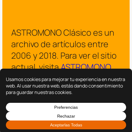
ASTROMONO Clásico es un
archivo de artículos entre
2006 y 2018. Para ver el sitio
actual, visita
ASTROMONO
.
¡Visitar ASTROMONO ya!
Copyright © 2025 –
ASTROMONO
Hazlo por familia.
|
Política de privacidad
Política de cookies