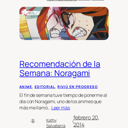
Recomendación de la
Semana: Noragami
ANIME
, 
EDITORIAL
, 
RIVIÚ EN PROGRESO
El fin de semana tuve tiempo de ponerme al
día con Noragami, uno de los animes que
más me llamó…
Leer más
febrero 20,
Kathy
|
2014
Salvatierra