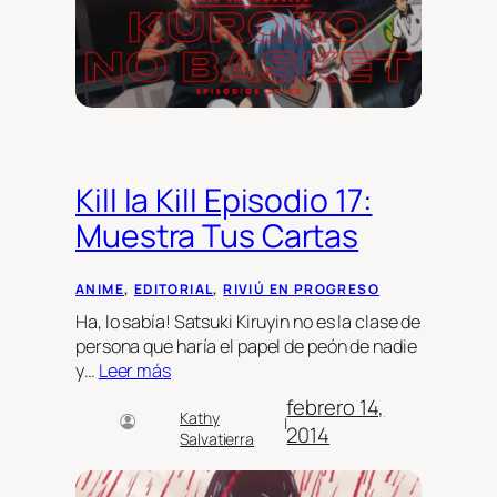
Kill la Kill Episodio 17:
Muestra Tus Cartas
ANIME
, 
EDITORIAL
, 
RIVIÚ EN PROGRESO
Ha, lo sabía! Satsuki Kiruyin no es la clase de
persona que haría el papel de peón de nadie
y…
Leer más
febrero 14,
Kathy
|
2014
Salvatierra