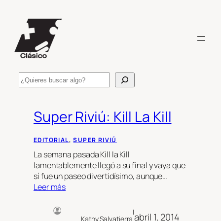
Saltar
al
contenido
Search
Super Riviú: Kill La Kill
EDITORIAL
, 
SUPER RIVIÚ
La semana pasada Kill la Kill
lamentablemente llegó a su final y vaya que
sí fue un paseo divertidísimo, aunque…
Leer más
|
abril 1, 2014
Kathy Salvatierra