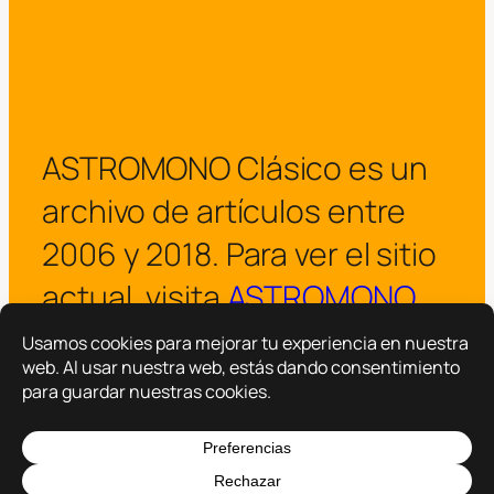
ASTROMONO Clásico es un
archivo de artículos entre
2006 y 2018. Para ver el sitio
actual, visita
ASTROMONO
.
¡Visitar ASTROMONO ya!
Copyright © 2025 –
ASTROMONO
Hazlo por familia.
|
Política de privacidad
Política de cookies