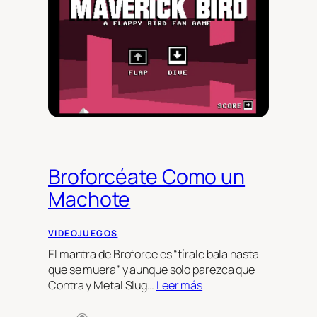
Broforcéate Como un
Machote
VIDEOJUEGOS
El mantra de Broforce es “tírale bala hasta
que se muera” y aunque solo parezca que
Contra y Metal Slug…
Leer más