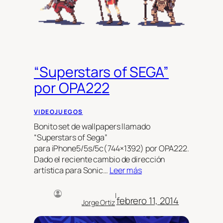
“Superstars of SEGA”
por OPA222
VIDEOJUEGOS
Bonito set de wallpapers llamado
“Superstars of Sega”
para iPhone5/5s/5c(744×1392) por OPA222.
Dado el reciente cambio de dirección
artística para Sonic…
Leer más
|
febrero 11, 2014
Jorge Ortiz