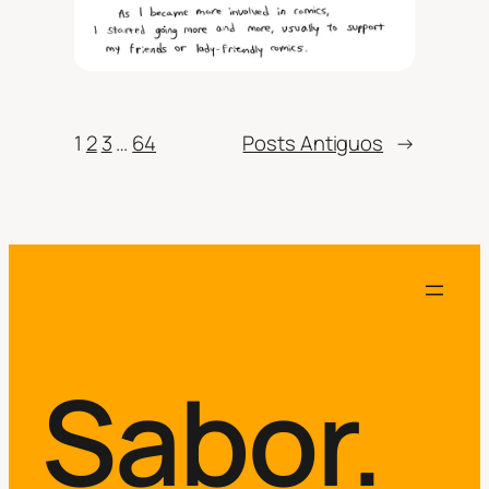
1
2
3
…
64
Posts Antiguos
→
Sabor.