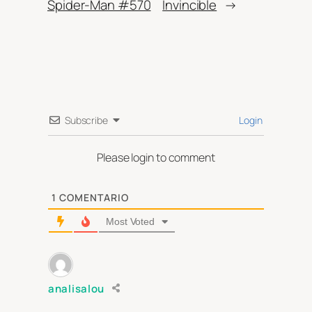
Spider-Man #570
Invincible
→
Subscribe
Login
Please login to comment
1
COMENTARIO
Most Voted
analisalou