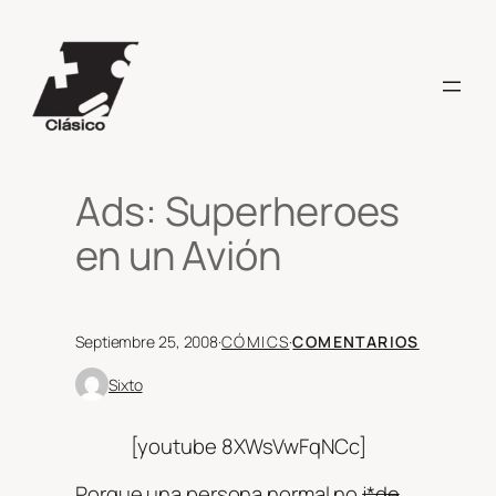
Saltar
al
contenido
Ads: Superheroes
en un Avión
Septiembre 25, 2008
·
CÓMICS
·
COMENTARIOS
Sixto
[youtube 8XWsVwFqNCc]
Porque una persona normal no
j*de