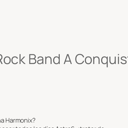
ock Band A Conquist
na Harmonix?