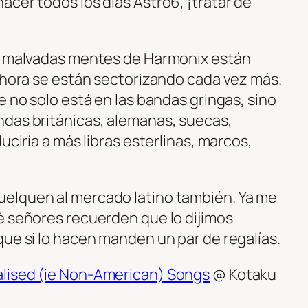
acer todos los días Astro6, ¡tratar de
as malvadas mentes de Harmonix están
 ahora se están sectorizando cada vez más.
e no solo está en las bandas gringas, sino
ndas británicas, alemanas, suecas,
uciría a más libras esterlinas, marcos,
elquen al mercado latino también. Ya me
é señores recuerden que lo dijimos
que si lo hacen manden un par de regalías.
lised (ie Non-American) Songs
@ Kotaku