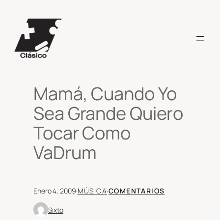
Saltar
al
contenido
Mamá, Cuando Yo
Sea Grande Quiero
Tocar Como
VaDrum
Enero 4, 2009
·
MÚSICA
·
COMENTARIOS
Sixto