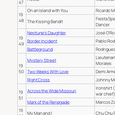
47
On an Island with You
Ricardo 
19
Fiesta Spe
48
The Kissing Bandit
Dancer
Neptune’s Daughter
José O’Ro
19
Border Incident
Pablo Rod
49
Battleground
Rodrigue
Lieutenan
Mystery Street
Morales
19
50
Two Weeks With Love
Demi Arm
Right Cross
Johnny M
Ironshirt 
Across the Wide Missouri
19
war chief
51
Mark of the Renegade
Marcos Z
19
My Man and I
Chu Chu 