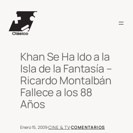
Saltar
al
contenido
Khan Se Ha Ido a la
Isla de la Fantasía –
Ricardo Montalbán
Fallece a los 88
Años
Enero 15, 2009
·
CINE & TV
·
COMENTARIOS