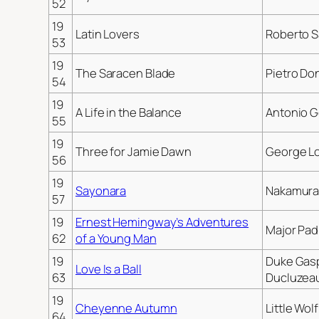
52
19
Latin Lovers
Roberto 
53
19
The Saracen Blade
Pietro Do
54
19
A Life in the Balance
Antonio 
55
19
Three for Jamie Dawn
George L
56
19
Sayonara
Nakamur
57
19
Ernest Hemingway’s Adventures
Major Pad
62
of a Young Man
19
Duke Gas
Love Is a Ball
63
Ducluzea
19
Cheyenne Autumn
Little Wolf
64