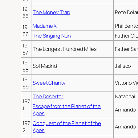
19
The Money Trap
Pete Del
65
Madame X
Phil Bent
19
66
The Singing Nun
Father Cl
19
The Longest Hundred Miles
Father S
67
19
Sol Madrid
Jalisco
68
19
Sweet Charity
Vittorio Vi
69
The Deserter
Natachai
197
Escape from the Planet of the
1
Armando
Apes
197
Conquest of the Planet of the
Armando
2
Apes