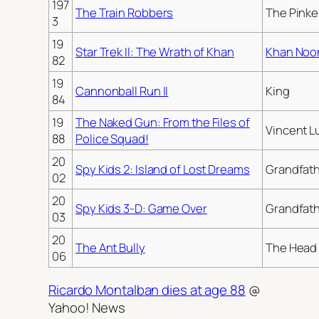
197
The Train Robbers
The Pinke
3
19
Star Trek II: The Wrath of Khan
Khan Noo
82
19
Cannonball Run II
King
84
19
The Naked Gun: From the Files of
Vincent L
88
Police Squad!
20
Spy Kids 2: Island of Lost Dreams
Grandfat
02
20
Spy Kids 3-D: Game Over
Grandfat
03
20
The Ant Bully
The Head 
06
Ricardo Montalban dies at age 88
@
Yahoo! News