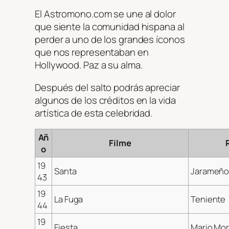
El Astromono.com se une al dolor
que siente la comunidad hispana al
perder a uno de los grandes íconos
que nos representaban en
Hollywood. Paz a su alma.
Después del salto podrás apreciar
algunos de los créditos en la vida
artística de esta celebridad.
Añ
Filme
o
19
Santa
Jarameñ
43
19
La Fuga
Teniente
44
19
Fiesta
Mario Mor