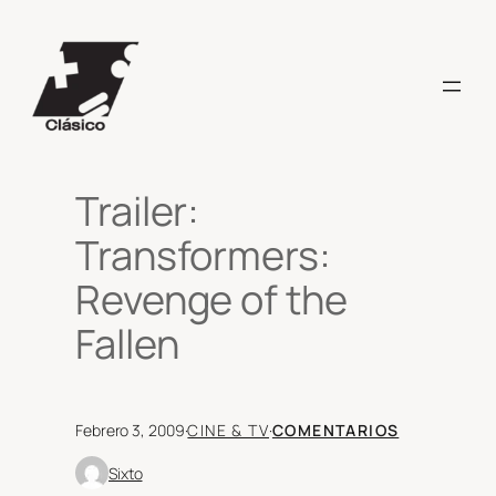
Saltar
al
contenido
Trailer:
Transformers:
Revenge of the
Fallen
Febrero 3, 2009
·
CINE & TV
·
COMENTARIOS
Sixto