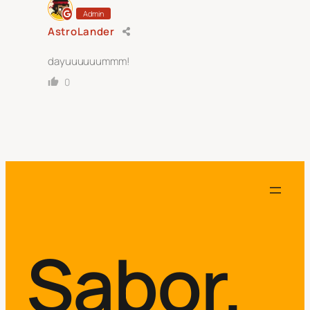
Admin
AstroLander
dayuuuuuummm!
0
Sabor.