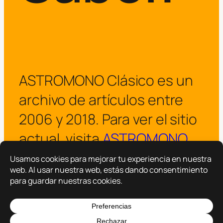
ASTROMONO Clásico es un
archivo de artículos entre
2006 y 2018. Para ver el sitio
actual, visita
ASTROMONO
.
¡Visitar ASTROMONO ya!
Copyright © 2025 –
ASTROMONO
Hazlo por familia.
|