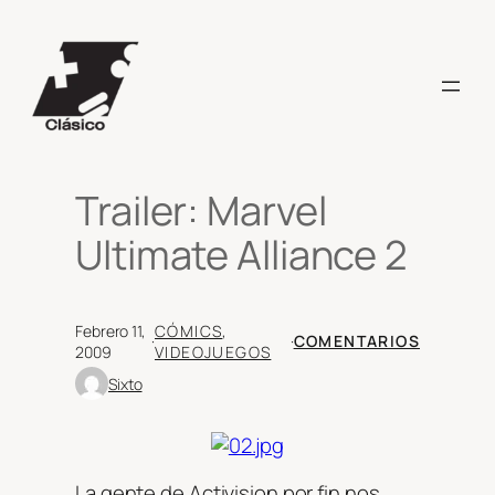
Saltar
al
contenido
Trailer: Marvel
Ultimate Alliance 2
Febrero 11,
CÓMICS
, 
·
·
COMENTARIOS
2009
VIDEOJUEGOS
Sixto
La gente de Activision por fin nos