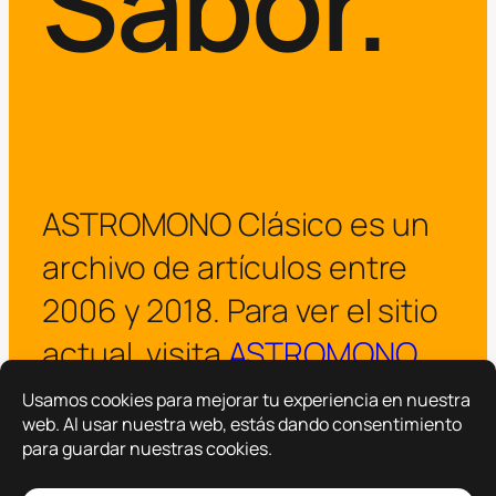
Sabor.
ASTROMONO Clásico es un
archivo de artículos entre
2006 y 2018. Para ver el sitio
actual, visita
ASTROMONO
.
¡Visitar ASTROMONO ya!
Copyright © 2025 –
ASTROMONO
Hazlo por familia.