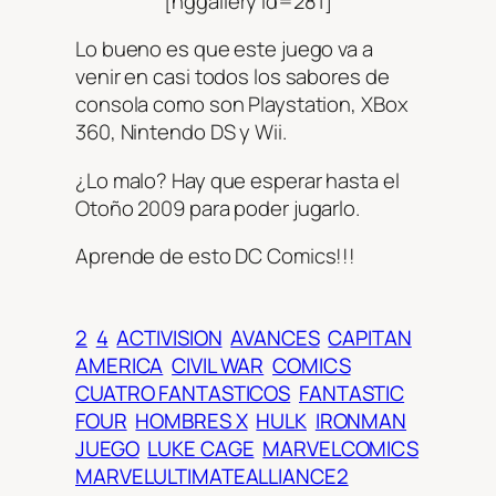
[nggallery id=281]
Lo bueno es que este juego va a
venir en casi todos los sabores de
consola como son Playstation, XBox
360, Nintendo DS y Wii.
¿Lo malo? Hay que esperar hasta el
Otoño 2009 para poder jugarlo.
Aprende de esto DC Comics!!!
2
4
ACTIVISION
AVANCES
CAPITAN
AMERICA
CIVIL WAR
COMICS
CUATRO FANTASTICOS
FANTASTIC
FOUR
HOMBRES X
HULK
IRONMAN
JUEGO
LUKE CAGE
MARVELCOMICS
MARVELULTIMATEALLIANCE2