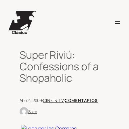
Saltar
al
contenido
Super Riviú:
Confessions of a
Shopaholic
Abril 4, 2009
·
CINE & TV
·
COMENTARIOS
Sixto