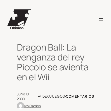
Saltar
al
contenido
Dragon Ball: La
venganza del rey
Piccolo se avienta
en el Wii
Junio 10,
·
VIDEOJUEGOS
·
COMENTARIOS
2009
Ivo Carrión