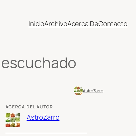
Inicio
Archivo
Acerca De
Contacto
s escuchado
AstroZarro
ACERCA DEL AUTOR
AstroZarro