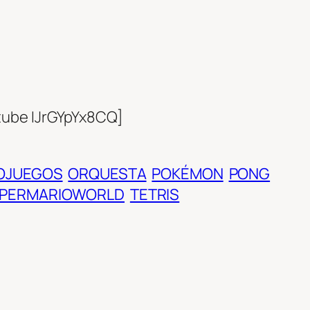
tube IJrGYpYx8CQ]
OJUEGOS
ORQUESTA
POKÉMON
PONG
PERMARIOWORLD
TETRIS