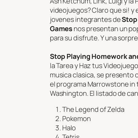
Ash Ketchum, Link, Luigi y l
videojuegos? Claro que si! y 
jovenes integrantes de
Stop
Games
nos presentan un pop
para su disfrute. Y una sorpr
Stop Playing Homework an
la Tarea y Haz tus Videojueg
musica clasica, se presento 
el programa Marrowstone in t
Washington. El listado de ca
The Legend of Zelda
Pokemon
Halo
Tetris