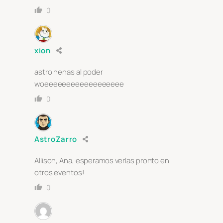
0
xion
astro nenas al poder
woeeeeeeeeeeeeeeeeee
0
AstroZarro
Allison, Ana, esperamos verlas pronto en
otros eventos!
0