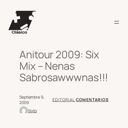
Saltar
al
contenido
Anitour 2009: Six
Mix – Nenas
Sabrosawwwnas!!!
Septiembre 9,
·
EDITORIAL
·
COMENTARIOS
2009
Sixto