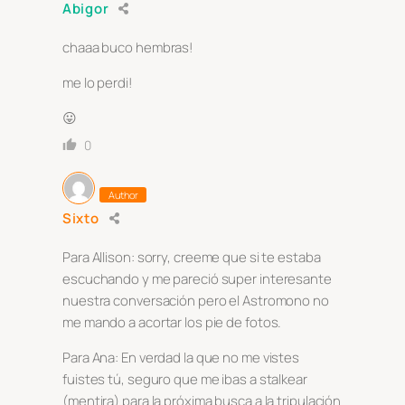
Abigor
chaaa buco hembras!
me lo perdi!
😛
0
Author
Sixto
Para Allison: sorry, creeme que si te estaba
escuchando y me pareció super interesante
nuestra conversación pero el Astromono no
me mando a acortar los pie de fotos.
Para Ana: En verdad la que no me vistes
fuistes tú, seguro que me ibas a stalkear
(mentira) para la próxima busca a la tripulación