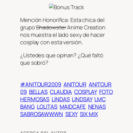
Mención Honorífica: Esta chica del
grupo
Shadowster
Anime Creation
nos muestra el lado sexy de hacer
cosplay con esta versión.
¿Ustedes que opinan? ¿Qué faltó
que sobró?
#ANITOUR2009
ANITOUR
ANITOUR
09
BELLAS
CLAUDIA
COSPLAY
FOTO
HERMOSAS
LINDAS
LINDSAY
LMC
BANG
LOLITAS
MAIDCAFE
NENAS
SABROSAWWWN
SEXY
SIX MIX
ACERCA DEL AUTOR