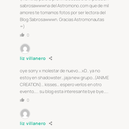
sabrosawwwna del Astromono.com que de mil
amores te tomamos fotos por ser lectora del
Blog Sabrosawwwn. Gracias Astromonautas
=)
0
liz villanero
oye sorry x molestar de nuevo….xD.. ya no
estoy en shadowster…jaja new grupo…(ANIME
CREATION)… kisses… espero verlos en otro
evento….. su blog esta interesante bye bye…..
0
liz villanero