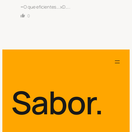
=O que eficientes….xD…..
0
Sabor.