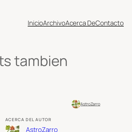
Inicio
Archivo
Acerca De
Contacto
uts tambien
AstroZarro
ACERCA DEL AUTOR
AstroZarro