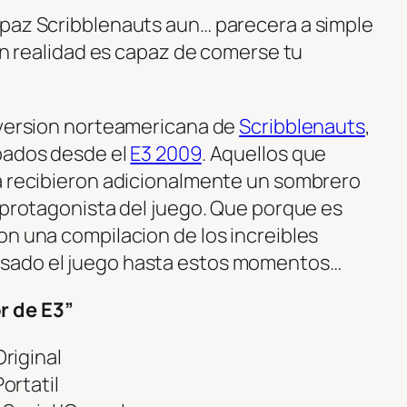
apaz Scribblenauts aun… parecera a simple
 en realidad es capaz de comerse tu
 version norteamericana de
Scribblenauts
,
ipados desde el
E3 2009
. Aquellos que
a recibieron adicionalmente un sombrero
l protagonista del juego. Que porque es
on una compilacion de los increibles
sado el juego hasta estos momentos…
r de E3”
riginal
ortatil