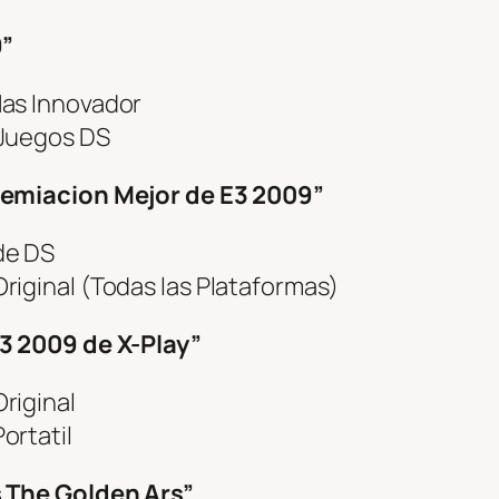
9”
as Innovador
Juegos DS
emiacion Mejor de E3 2009”
de DS
iginal (Todas las Plataformas)
3 2009 de X-Play”
riginal
ortatil
 The Golden Ars”