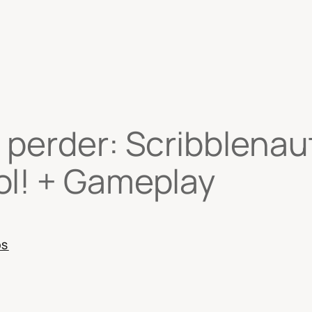
 perder: Scribblena
ol! + Gameplay
OS