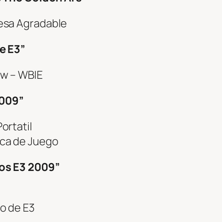
esa Agradable
e E3”
w – WBIE
2009”
ortatil
ca de Juego
os E3 2009”
o de E3