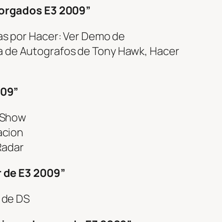
orgados E3 2009”
 por Hacer: Ver Demo de
rma de Autografos de Tony Hawk, Hacer
009”
 Show
acion
Radar
 de E3 2009”
 de DS