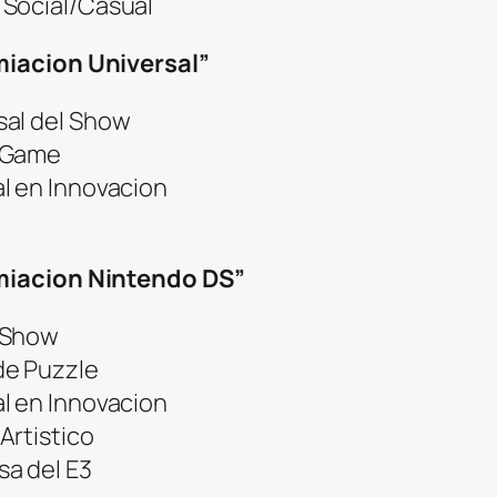
Social/Casual
miacion Universal”
al del Show
 Game
l en Innovacion
emiacion Nintendo DS”
 Show
e Puzzle
l en Innovacion
rtistico
a del E3