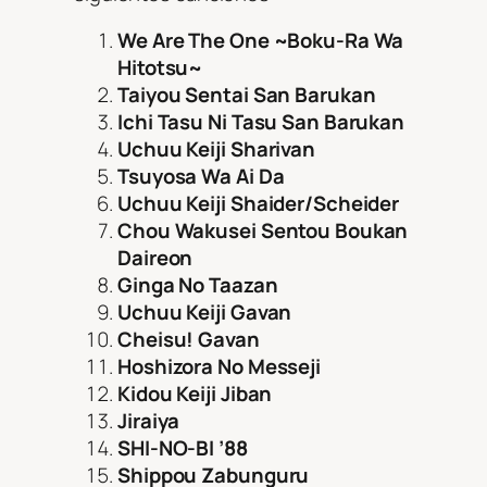
We Are The One ~Boku-Ra Wa
Hitotsu~
Taiyou Sentai San Barukan
Ichi Tasu Ni Tasu San Barukan
Uchuu Keiji Sharivan
Tsuyosa Wa Ai Da
Uchuu Keiji Shaider/Scheider
Chou Wakusei Sentou Boukan
Daireon
Ginga No Taazan
Uchuu Keiji Gavan
Cheisu! Gavan
Hoshizora No Messeji
Kidou Keiji Jiban
Jiraiya
SHI-NO-BI ’88
Shippou Zabunguru