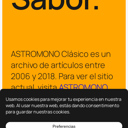
ASTROMONO Clásico es un
archivo de artículos entre
2006 y 2018. Para ver el sitio
actual, visita
ASTROMONO
.
¡Visitar ASTROMONO ya!
Copyright © 2025 –
ASTROMONO
Hazlo por familia.