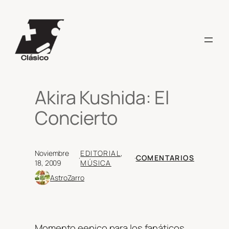
Saltar
al
contenido
Akira Kushida: El
Concierto
Noviembre
EDITORIAL
, 
·
·
COMENTARIOS
18, 2009
MÚSICA
AstroZarro
Momento eepico para los fanáticos