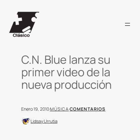
Saltar
al
contenido
C.N. Blue lanza su
primer video de la
nueva producción
Enero 19, 2010
·
MÚSICA
·
COMENTARIOS
Lidsay Urrutia