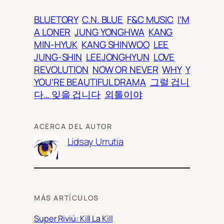
BLUETORY
C.N. BLUE
F&C MUSIC
I’M
A LONER
JUNG YONGHWA
KANG
MIN-HYUK
KANG SHINWOO
LEE
JUNG-SHIN
LEEJONGHYUN
LOVE
REVOLUTION
NOW OR NEVER
WHY
Y
YOU’RE BEAUTIFUL DRAMA
그럴 겁니
다… 잊을 겁니다
외톨이야
ACERCA DEL AUTOR
Lidsay Urrutia
MÁS ARTÍCULOS
Super Riviú: Kill La Kill