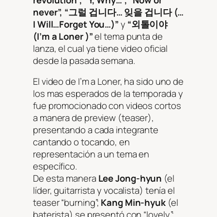
never”, “그럴 겁니다… 잊을 겁니다 (…
I Will…Forget You…)”
y
“외톨이야
(I’m a Loner )”
el tema punta de
lanza, el cual ya tiene video oficial
desde la pasada semana.
El video de I’m a Loner, ha sido uno de
los mas esperados de la temporada y
fue promocionado con videos cortos
a manera de preview (teaser),
presentando a cada integrante
cantando o tocando, en
representación a un tema en
específico.
De esta manera
Lee Jong-hyun
(el
líder, guitarrista y vocalista) tenía el
teaser “burning”;
Kang Min-hyuk
(el
baterista) se presentó con “lovely”;