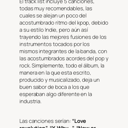
El
track list
incluye 5 canciones,
todas muy recomendables, las
cuales se alejan un poco del
acostumbrado ritmo del
kpop
, debido
a su estilo
Indie
, pero aún así
trayendo las mejores fusiones de los
instrumentos tocados por los
mismos integrantes de la banda, con
las acostumbrados acordes del pop y
rock. Simplemente, todo el álbum, la
manera en la que esta escrito,
producido y musicalizado, deja un
buen sabor de boca a los que
esperaban algo diferente en la
industria.
Las canciones serían:
“Love
revolution”, “Y, Why…”, “Now or