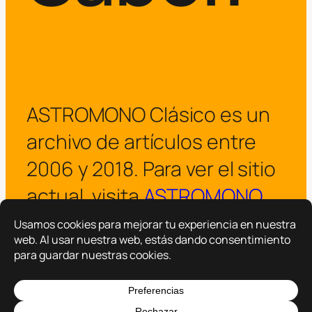
ASTROMONO Clásico es un
archivo de artículos entre
2006 y 2018. Para ver el sitio
actual, visita
ASTROMONO
.
¡Visitar ASTROMONO ya!
Copyright © 2025 –
ASTROMONO
Hazlo por familia.
|