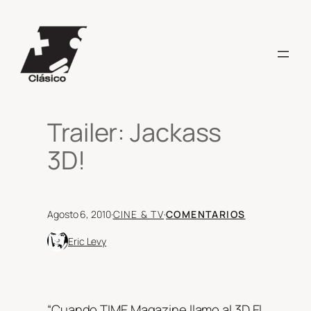
Saltar
al
contenido
Trailer: Jackass
3D!
Agosto 6, 2010
·
CINE & TV
·
COMENTARIOS
Eric Levy
“Cuando TIME Magazine llamo al 3D El