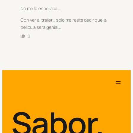
No me lo esperaba….
Con ver el trailer… solo me resta decir que la
pelicula sera genial…
0
Sabor.