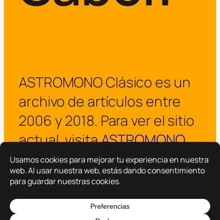
ASTROMONO Clásico es un
archivo de artículos entre
2006 y 2018. Para ver el sitio
actual, visita
ASTROMONO
.
¡Visitar ASTROMONO ya!
Copyright © 2025 –
ASTROMONO
Hazlo por familia.
|