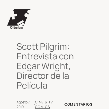
Saltar
al
contenido
Scott Pilgrim:
Entrevista con
Edgar Wright,
Director de la
Película
Agosto 7,
CINE & TV
, 
·
·
COMENTARIOS
2010
CÓMICS