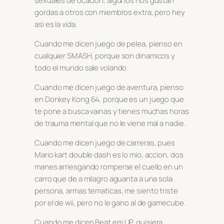
sexuales de ocacion, algunos nos gustan
gordas a otros con miembros extra, pero hey
asi es la vida.
Cuando me dicen juego de pelea, pienso en
cualquier SMASH, porque son dinamicos y
todo el mundo sale volando
Cuando me dicen juego de aventura, pienso
en Donkey Kong 64, porque es un juego que
te pone a busca vainas y tienes muchas horas
de trauma mental que no le viene mal a nadie.
Cuando me dicen juego de carreras, pues
Mario kart double dash es lo mio, accion, dos
manes arriesgando romperse el cuello en un
carro que de a milagro aguanta a una sola
persona, armas tematicas, me siento triste
por el de wii, pero no le gano al de gamecube.
Cuando me dicen Beat em UP, quisiera…