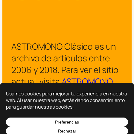
ASTROMONO Clásico es un
archivo de artículos entre
2006 y 2018. Para ver el sitio
actual, visita
ASTROMONO
.
¡Visitar ASTROMONO ya!
Copyright © 2025 –
ASTROMONO
Hazlo por familia.
|
Política de privacidad
Política de cookies