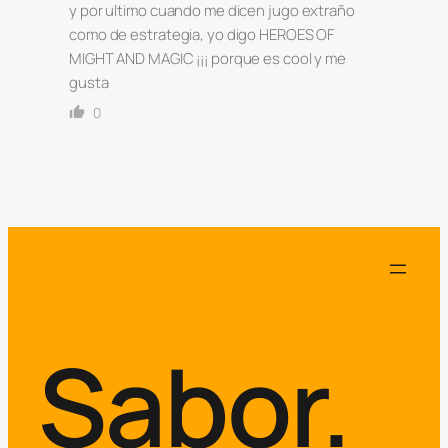
y por ultimo cuando me dicen jugo extraño
como de estrategia, yo digo HEROES OF
MIGHT AND MAGIC ¡¡¡ porque es cool y me
gusta
0
Sabor.