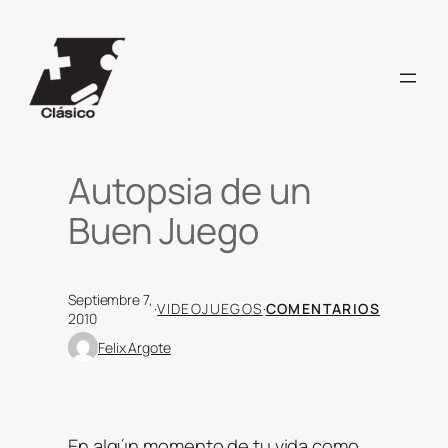
Saltar
al
contenido
Autopsia de un
Buen Juego
Septiembre 7,
·
VIDEOJUEGOS
·
COMENTARIOS
2010
Felix Argote
En algún momento de tu vida como