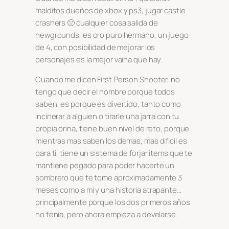
malditos dueños de xbox y ps3, jugar castle
crashers 🙁 cualquier cosa salida de
newgrounds, es oro puro hermano, un juego
de 4, con posibilidad de mejorar los
personajes es la mejor vaina que hay.
Cuando me dicen First Person Shooter, no
tengo que decir el nombre porque todos
saben, es porque es divertido, tanto como
incinerar a alguien o tirarle una jarra con tu
propia orina, tiene buen nivel de reto, porque
mientras mas saben los demas, mas dificil es
para ti, tiene un sistema de forjar items que te
mantiene pegado para poder hacerte un
sombrero que te tome aproximadamente 3
meses como a mi y una historia atrapante…
principalmente porque los dos primeros años
no tenia, pero ahora empieza a develarse.