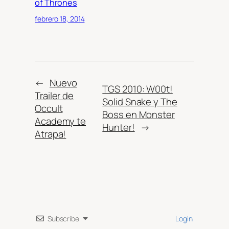
of Thrones
febrero 18, 2014
←
Nuevo
TGS 2010: W00t!
Trailer de
Solid Snake y The
Occult
Boss en Monster
Academy te
Hunter!
→
Atrapa!
Subscribe
Login