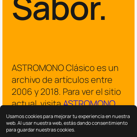
Sabor.
ASTROMONO Clásico es un
archivo de artículos entre
2006 y 2018. Para ver el sitio
actual, visita
ASTROMONO
.
¡Visitar ASTROMONO ya!