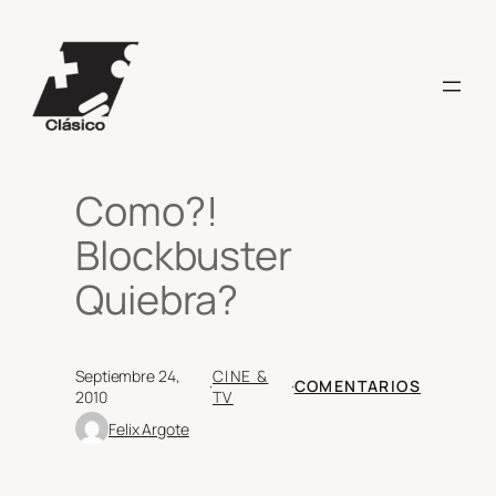
Saltar
al
contenido
Como?!
Blockbuster
Quiebra?
Septiembre 24,
CINE &
·
·
COMENTARIOS
2010
TV
Felix Argote