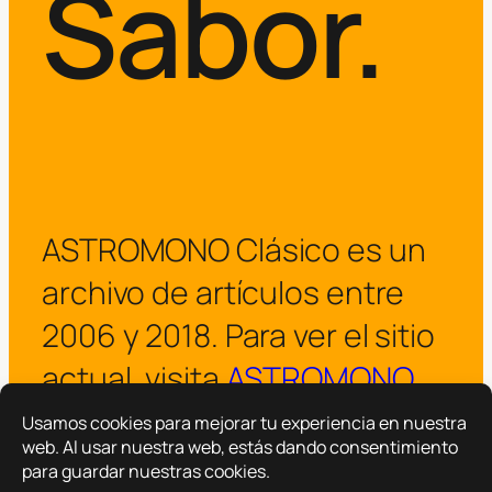
Sabor.
ASTROMONO Clásico es un
archivo de artículos entre
2006 y 2018. Para ver el sitio
actual, visita
ASTROMONO
.
¡Visitar ASTROMONO ya!