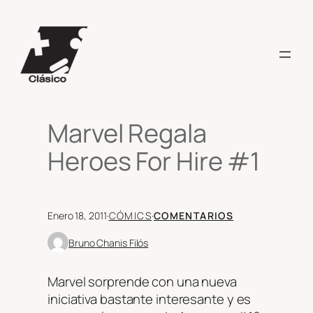
Saltar
al
contenido
Marvel Regala
Heroes For Hire #1
Enero 18, 2011
·
CÓMICS
·
COMENTARIOS
Bruno Chanis Filós
Marvel sorprende con una nueva
iniciativa bastante interesante y es