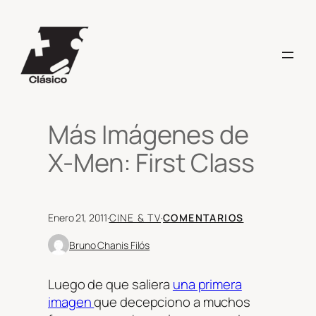
Saltar
al
contenido
Más Imágenes de
X-Men: First Class
Enero 21, 2011
·
CINE & TV
·
COMENTARIOS
Bruno Chanis Filós
Luego de que saliera
una primera
imagen
que decepciono a muchos