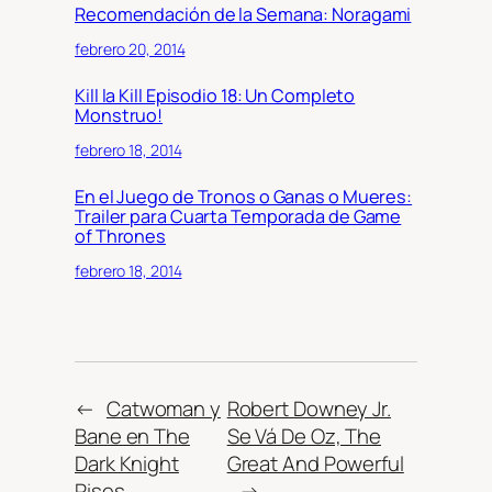
Recomendación de la Semana: Noragami
febrero 20, 2014
Kill la Kill Episodio 18: Un Completo
Monstruo!
febrero 18, 2014
En el Juego de Tronos o Ganas o Mueres:
Trailer para Cuarta Temporada de Game
of Thrones
febrero 18, 2014
←
Catwoman y
Robert Downey Jr.
Bane en The
Se Vá De Oz, The
Dark Knight
Great And Powerful
Rises
→