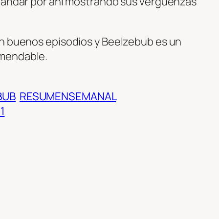
e andar por ahí mostrando sus vergüenzas
on buenos episodios y Beelzebub es un
mendable.
BUB
RESUMENSEMANAL
1