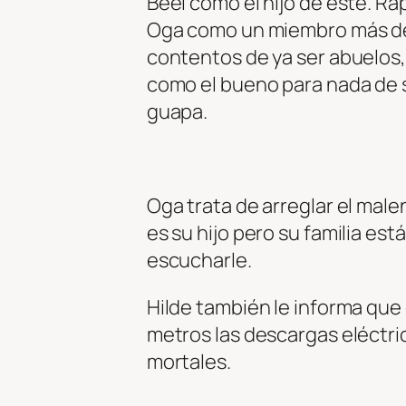
Beel como el hijo de este. R
Oga como un miembro más de 
contentos de ya ser abuelos
como el bueno para nada de s
guapa.
Oga trata de arreglar el mal
es su hijo pero su familia e
escucharle.
Hilde también le informa que
metros las descargas eléctri
mortales.