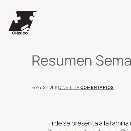
Saltar
al
contenido
Resumen Semana
Enero 25, 2011
·
CINE & TV
·
COMENTARIOS
Hilde se presenta a la famil