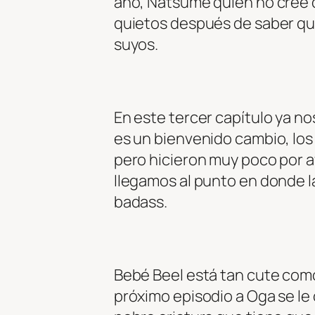
año, Natsume quien no cree q
quietos después de saber que
suyos.
En este tercer capítulo ya 
es un bienvenido cambio, los
pero hicieron muy poco por av
llegamos al punto en donde l
badass.
Bebé Beel está tan cute com
próximo episodio a Oga se le 