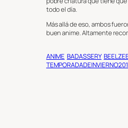
pobre criatura que tiene qu
todo el día.
Más allá de eso, ambos fuer
buen anime. Altamente reco
ANIME
BADASSERY
BEELZE
TEMPORADADEINVIERNO201