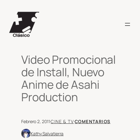
Saltar
al
contenido
Video Promocional
de Install, Nuevo
Anime de Asahi
Production
Febrero 2, 2011
·
CINE & TV
·
COMENTARIOS
Kathy Salvatierra