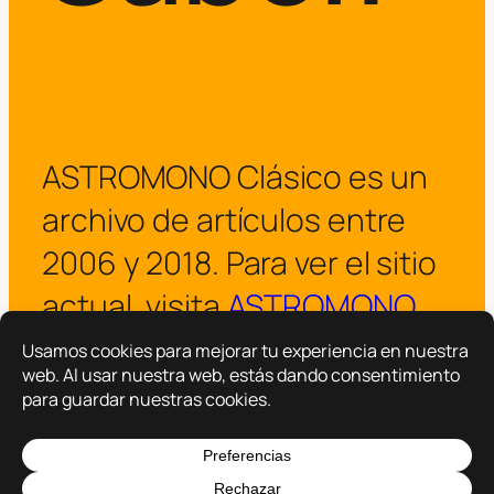
ASTROMONO Clásico es un
archivo de artículos entre
2006 y 2018. Para ver el sitio
actual, visita
ASTROMONO
.
¡Visitar ASTROMONO ya!
Copyright © 2025 –
ASTROMONO
Hazlo por familia.
|