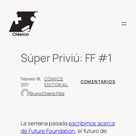
Saltar
al
contenido
Súper Priviú: FF #1
Febrero 18,
CÓMICS
, 
·
·
COMENTARIOS
2011
EDITORIAL
Bruno Chanis Filós
La semana pasada
escribimos acerca
de Future Foundation
, el futuro de