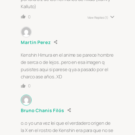
Kalluto)
0
View Replies
(1)
Martin Perez
Kenshin Himura en el anime se parece hombre
de serca o de lejos..pero en esa imagen q
pusistes aqui si parese q ya a pasado por el
charco ase años..XD
0
Bruno Chanis Filós
o.o yo una vez lei que el verdadero origen de
la X en el rostro de Kenshin era para que no se