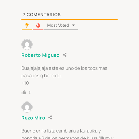
7
COMENTARIOS
Most Voted
Roberto Míguez
Buajajajajaja este es uno de los tops mas
pasados q he leido,
+10
0
Rezo Miro
Bueno en la lista cambiaria a Kurapika y
pondria a 2 de los hermanos de Killua (Illumi y