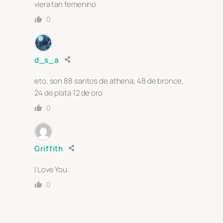
viera tan femenino
0
d_s_a
eto, son 88 santos de athena, 48 de bronce,
24 de plata 12 de oro
0
Griffith
I Love You.
0