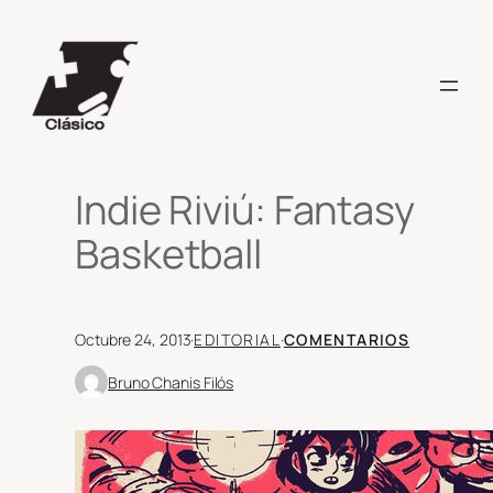
Saltar
al
contenido
Indie Riviú: Fantasy
Basketball
Octubre 24, 2013
·
EDITORIAL
·
COMENTARIOS
Bruno Chanis Filós