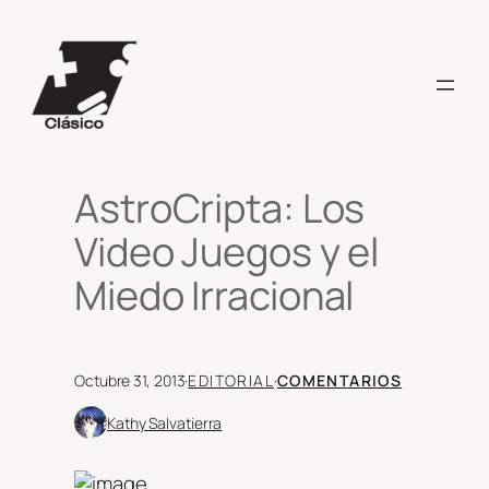
Saltar
al
contenido
AstroCripta: Los
Video Juegos y el
Miedo Irracional
Octubre 31, 2013
·
EDITORIAL
·
COMENTARIOS
Kathy Salvatierra