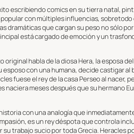
ito escribiendo comics en su tierra natal, pin
opular con múltiples influencias, sobretodo en
enas dramáticas que cargan su peso no sólo po
incipal está cargado de emoción y un trasfo
o original habla de la diosa Hera, la esposa d
 su esposo con una humana, decide castigar al
s fuese el rey de la casa Perseo al nacer, per
les naciera meses después que su hermano Eur
historia con una analogía que inmediatament
compasión, es un rey déspota que controla incl
er su trabajo sucio por toda Grecia. Heracles p