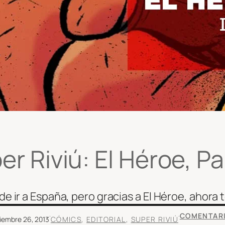
r Riviú: El Héroe, Pa
e ir a España, pero gracias a El Héroe, ahora
·
·
COMENTAR
iembre 26, 2013
CÓMICS
, 
EDITORIAL
, 
SUPER RIVIÚ