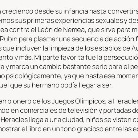
va creciendo desde su infancia hasta convertir
e vemos sus primeras experiencias sexuales y 
 contra el León de Nemea, que sirve para mos
e Rubín para plasmar una secuencia de acción fá
ue incluyen la limpieza de los establos de Aug
anto y más. Mi parte favorita fue la persecució
 y marca un cambio bastante serio para el per
mo psicológicamente, ya que hasta ese momen
ruel que su hermano podía llegar a ser.
n pionero de los Juegos Olímpicos, a Heracles
ndo en comerciales de televisión y portadas de
Heracles llega a una ciudad, niños se visten 
strar el libro en un tono gracioso entre las e