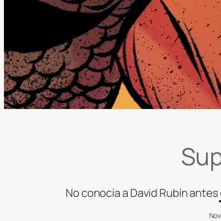
Supe
No conocía a David Rubín antes d
Nov