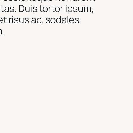
as. Duis tortor ipsum,
t risus ac, sodales
m.