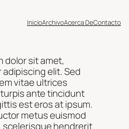
Inicio
Archivo
Acerca De
Contacto
 dolor sit amet,
adipiscing elit. Sed
em vitae ultrices
turpis ante tincidunt
gittis est eros at ipsum.
uctor metus euismod
, scelerisque hendrerit