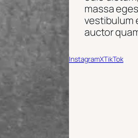
massa egest
vestibulum e
auctor qua
Instagram
X
TikTok