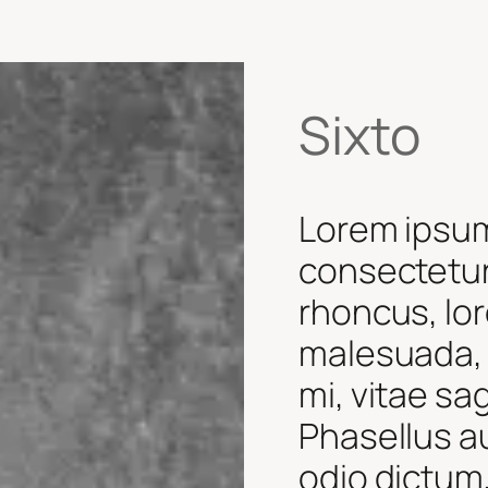
Sixto
Lorem ipsum
consectetur 
rhoncus, lor
malesuada, 
mi, vitae sa
Phasellus a
odio dictum