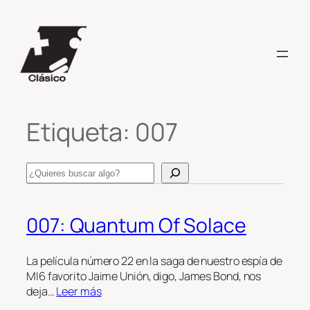
Saltar
al
contenido
Etiqueta:
007
Search
007: Quantum Of Solace
La película número 22 en la saga de nuestro espía de
MI6 favorito Jaime Unión, digo, James Bond, nos
deja…
Leer más