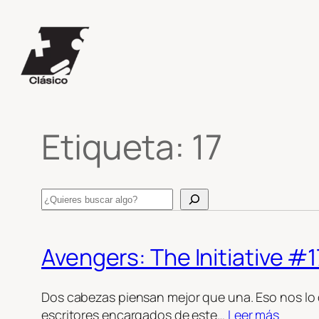
Saltar
al
contenido
Etiqueta:
17
Search
Avengers: The Initiative #1
Dos cabezas piensan mejor que una. Eso nos lo
escritores encargados de este…
Leer más