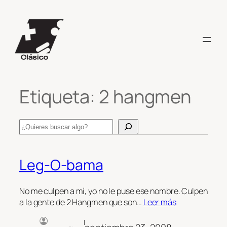
Saltar
al
contenido
Etiqueta:
2 hangmen
Search
Leg-O-bama
No me culpen a mí, yo no le puse ese nombre. Culpen
a la gente de 2 Hangmen que son…
Leer más
|