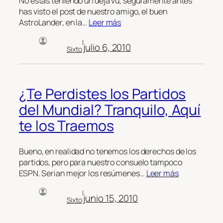
No estas teniendo un deja vu, seguramente antes
has visto el post de nuestro amigo, el buen
AstroLander, en la…
Leer más
|
julio 6, 2010
Sixto
¿Te Perdistes los Partidos
del Mundial? Tranquilo, Aquí
te los Traemos
Bueno, en realidad no tenemos los derechos de los
partidos, pero para nuestro consuelo tampoco
ESPN. Serian mejor los resúmenes…
Leer más
|
junio 15, 2010
Sixto