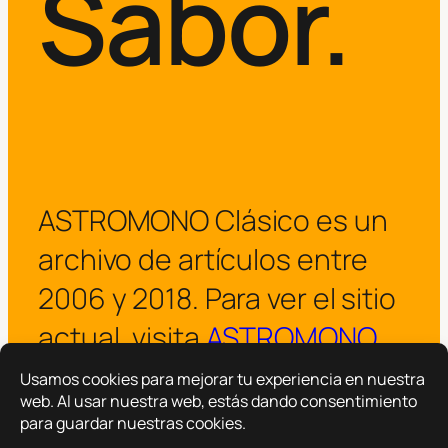
Sabor.
ASTROMONO Clásico es un
archivo de artículos entre
2006 y 2018. Para ver el sitio
actual, visita
ASTROMONO
.
¡Visitar ASTROMONO ya!