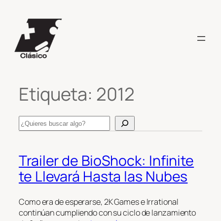
Saltar
al
contenido
Etiqueta:
2012
Search
Trailer de BioShock: Infinite
te Llevará Hasta las Nubes
Como era de esperarse, 2K Games e Irrational
continúan cumpliendo con su ciclo de lanzamiento