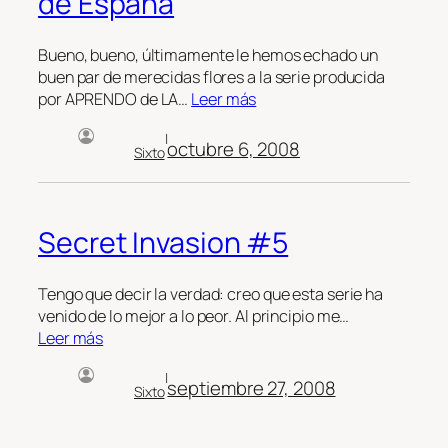
de España
Bueno, bueno, últimamente le hemos echado un
buen par de merecidas flores a la serie producida
por APRENDO de LA…
Leer más
|
octubre 6, 2008
Sixto
Secret Invasion #5
Tengo que decir la verdad: creo que esta serie ha
venido de lo mejor a lo peor. Al principio me…
Leer más
|
septiembre 27, 2008
Sixto