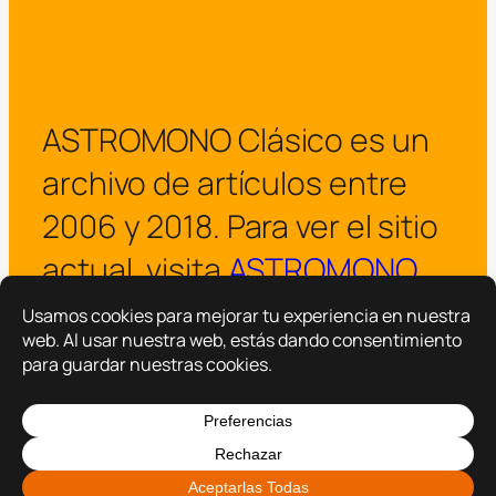
ASTROMONO Clásico es un
archivo de artículos entre
2006 y 2018. Para ver el sitio
actual, visita
ASTROMONO
.
¡Visitar ASTROMONO ya!
Copyright © 2025 –
ASTROMONO
Hazlo por familia.
|
Política de privacidad
Política de cookies