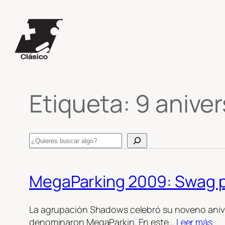
Saltar
al
contenido
Etiqueta:
9 aniver
Search
MegaParking 2009: Swag pa’
La agrupación Shadows celebró su noveno aniver
denominaron MegaParkin. En este…
Leer más