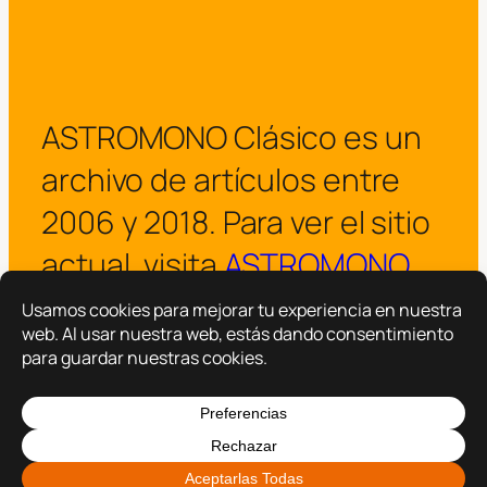
ASTROMONO Clásico es un
archivo de artículos entre
2006 y 2018. Para ver el sitio
actual, visita
ASTROMONO
.
¡Visitar ASTROMONO ya!
Copyright © 2025 –
ASTROMONO
Hazlo por familia.
|
Política de privacidad
Política de cookies