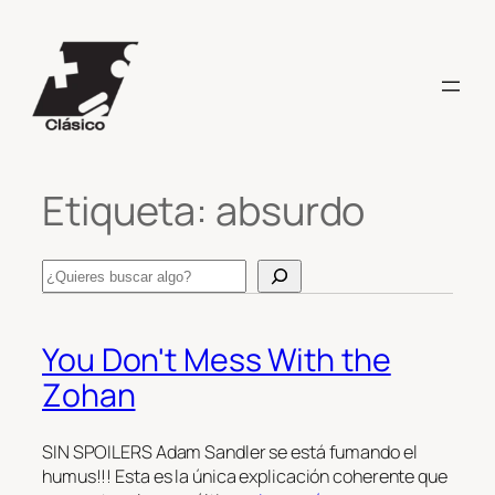
Saltar
al
contenido
Etiqueta:
absurdo
Search
You Don't Mess With the
Zohan
SIN SPOILERS Adam Sandler se está fumando el
humus!!! Esta es la única explicación coherente que