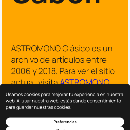
ASTROMONO Clásico es un
archivo de artículos entre
2006 y 2018. Para ver el sitio
actual, visita
ASTROMONO
.
¡Visitar ASTROMONO ya!
Copyright © 2025 –
ASTROMONO
Hazlo por familia.
|