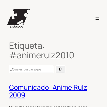
Saltar
al
contenido
Etiqueta:
#animerulz2010
Search
Comunicado: Anime Rulz
2009