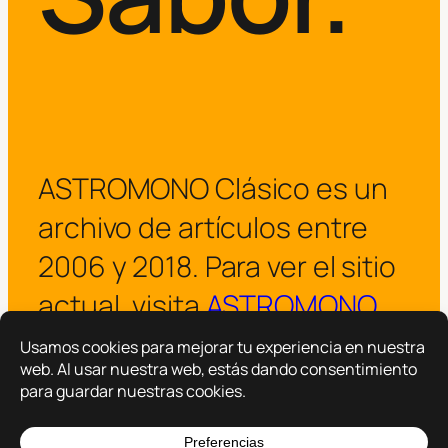
ASTROMONO Clásico es un
archivo de artículos entre
2006 y 2018. Para ver el sitio
actual, visita
ASTROMONO
.
¡Visitar ASTROMONO ya!
Copyright © 2025 –
ASTROMONO
Hazlo por familia.