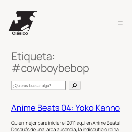
Saltar
al
contenido
Etiqueta:
#cowboybebop
Search
Anime Beats 04: Yoko Kanno
Quien mejor para iniciar el 2011 aquí en Anime Beats!
Después de una larga ausencia, la indiscutible reina