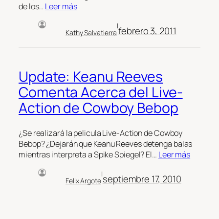
de los…
Leer más
|
febrero 3, 2011
Kathy Salvatierra
Update: Keanu Reeves
Comenta Acerca del Live-
Action de Cowboy Bebop
¿Se realizará la pelicula Live-Action de Cowboy
Bebop? ¿Dejarán que Keanu Reeves detenga balas
mientras interpreta a Spike Spiegel? El…
Leer más
|
septiembre 17, 2010
Felix Argote