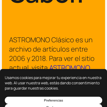
ASTROMONO Clásico es un
archivo de artículos entre
2006 y 2018. Para ver el sitio
actual, visita
ASTROMONO
.
¡Visitar ASTROMONO ya!
Copyright © 2025 –
ASTROMONO
Hazlo por familia.
|