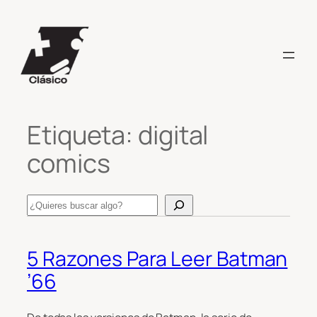
Saltar
al
contenido
Etiqueta:
digital
comics
Search
5 Razones Para Leer Batman
’66