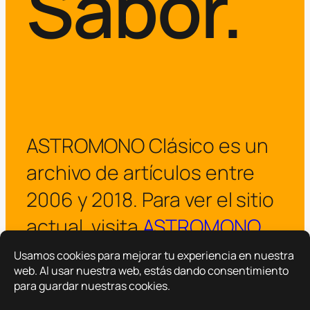
Sabor.
ASTROMONO Clásico es un
archivo de artículos entre
2006 y 2018. Para ver el sitio
actual, visita
ASTROMONO
.
¡Visitar ASTROMONO ya!