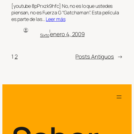
[youtube 8pPrxzk9hfc] No, no es lo que ustedes
piensan, no es Fuerza G “Gatchaman”. Esta película
es parte de las…
Leer más
|
enero 4, 2009
Sixto
1
2
Posts Antiguos
→