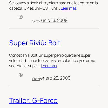
Se los voy a decir alto y claro para que les entre en la
cabeza: UP es un MUST, una…
Leer más
|
junio 13, 2009
Sixto
Super Riviú: Bolt
Conozcan a Bolt, un super perro que tiene super
velocidad, super fuerza, visión calorífica y su arma
secreta: el super…
Leer más
|
enero 22, 2009
Sixto
Trailer: G-Force