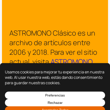
ASTROMONO Clásico es un
archivo de artículos entre
2006 y 2018. Para ver el sitio
actual, visita
ASTROMONO
.
¡Visitar ASTROMONO ya!
Copyright © 2025 –
ASTROMONO
Hazlo por familia.
|
Política de privacidad
Política de cookies