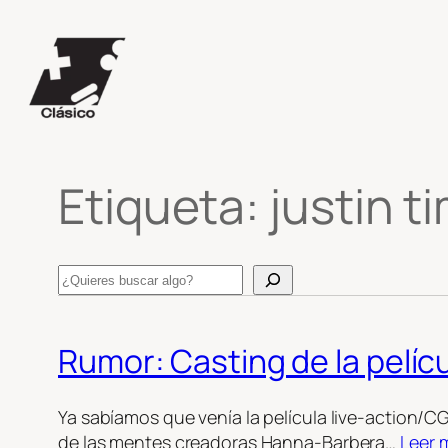
Saltar
al
contenido
Etiqueta:
justin t
Search
Rumor: Casting de la pelícu
Ya sabíamos que venía la película live-action/C
de las mentes creadoras Hanna-Barbera…
Leer 