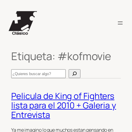
Saltar
al
contenido
Etiqueta:
#kofmovie
Search
Pelicula de King of Fighters
lista para el 2010 + Galeria y
Entrevista
Ya me imagino lo que muchos estan pensando en