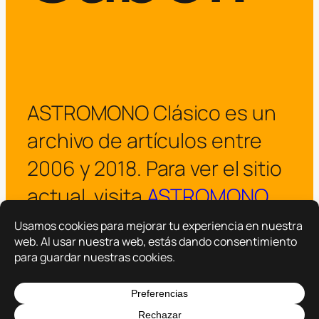
ASTROMONO Clásico es un
archivo de artículos entre
2006 y 2018. Para ver el sitio
actual, visita
ASTROMONO
.
¡Visitar ASTROMONO ya!
Copyright © 2025 –
ASTROMONO
Hazlo por familia.
|