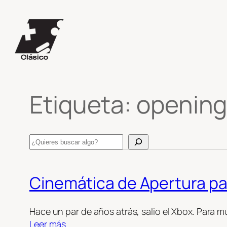
Saltar
al
contenido
Etiqueta:
openin
Search
Cinemática de Apertura par
Hace un par de años atrás, salio el Xbox. Para 
Leer más