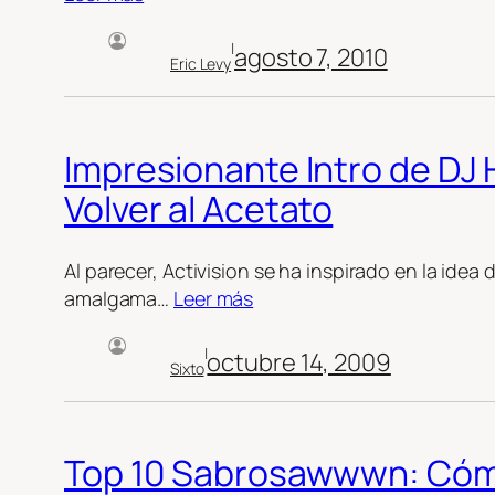
|
agosto 7, 2010
Eric Levy
Impresionante Intro de DJ
Volver al Acetato
Al parecer, Activision se ha inspirado en la idea
amalgama…
Leer más
|
octubre 14, 2009
Sixto
Top 10 Sabrosawwwn: Cóm