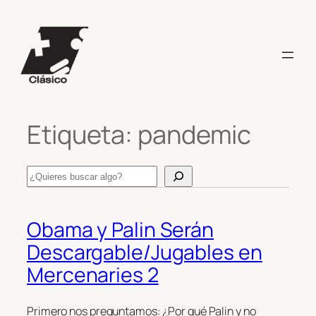
Saltar
al
contenido
Etiqueta:
pandemic
Search
Obama y Palin Serán
Descargable/Jugables en
Mercenaries 2
Primero nos preguntamos: ¿Por qué Palin y no