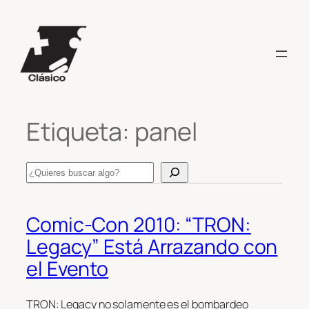
Saltar
al
contenido
Etiqueta:
panel
Search
Comic-Con 2010: “TRON:
Legacy” Está Arrazando con
el Evento
TRON: Legacy no solamente es el bombardeo