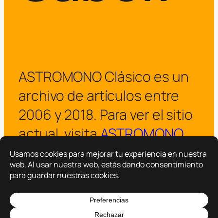
ASTROMONO Clásico es un
archivo de artículos entre
2006 y 2018. Para ver el sitio
actual, visita
ASTROMONO
.
¡Visitar ASTROMONO ya!
Copyright © 2025 –
ASTROMONO
Hazlo por familia.
|