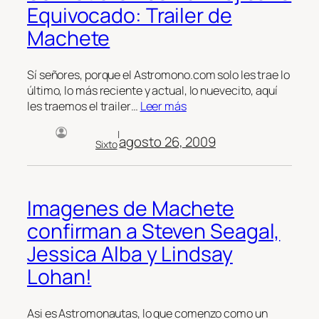
Equivocado: Trailer de
Machete
Sí señores, porque el Astromono.com solo les trae lo
último, lo más reciente y actual, lo nuevecito, aquí
les traemos el trailer…
Leer más
|
agosto 26, 2009
Sixto
Imagenes de Machete
confirman a Steven Seagal,
Jessica Alba y Lindsay
Lohan!
Asi es Astromonautas, lo que comenzo como un